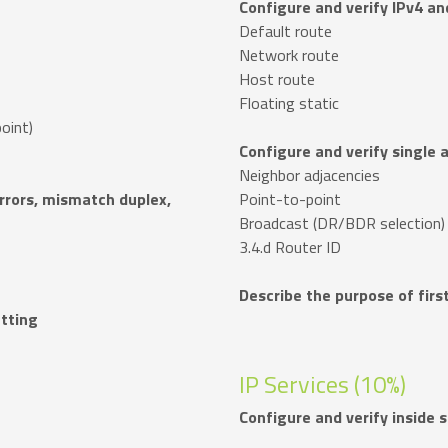
Configure and verify IPv4 an
Default route
Network route
Host route
Floating static
oint)
Configure and verify single
Neighbor adjacencies
 errors, mismatch duplex,
Point-to-point
Broadcast (DR/BDR selection)
3.4.d Router ID
Describe the purpose of fir
etting
IP Services (10%)
Configure and verify inside 