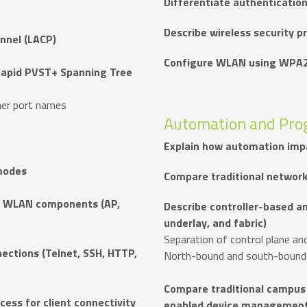
Differentiate authenticatio
Describe wireless security 
annel (LACP)
Configure WLAN using WPA2 
 Rapid PVST+ Spanning Tree
ther port names
Automation and Pro
Explain how automation im
modes
Compare traditional network
of WLAN components (AP,
Describe controller-based an
underlay, and fabric)
Separation of control plane an
ctions (Telnet, SSH, HTTP,
North-bound and south-boun
Compare traditional campus
ess for client connectivity
enabled device managemen