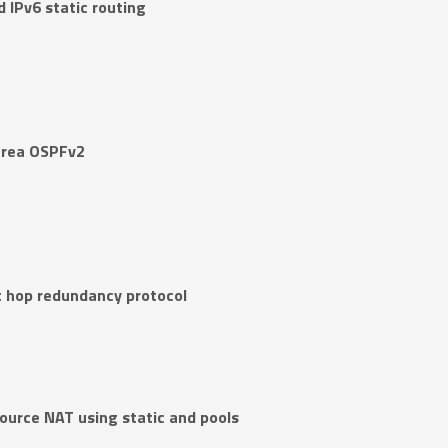
d IPv6 static routing
 area OSPFv2
st hop redundancy protocol
source NAT using static and pools