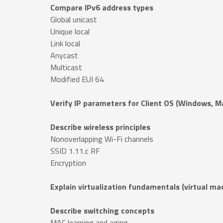
Compare IPv6 address types
Global unicast
Unique local
Link local
Anycast
Multicast
Modified EUI 64
Verify IP parameters for Client OS (Windows, M
Describe wireless principles
Nonoverlapping Wi-Fi channels
SSID 1.11.c RF
Encryption
Explain virtualization fundamentals (virtual ma
Describe switching concepts
MAC learning and aging