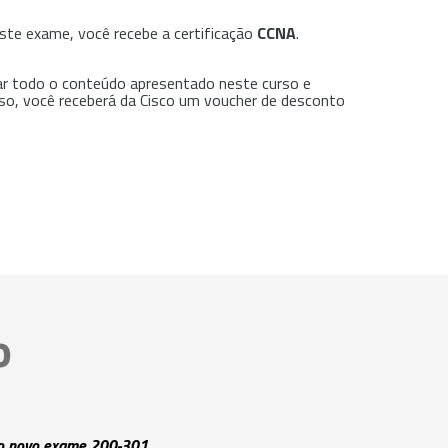
ste exame, você recebe a certificação
CCNA
.
ar todo o conteúdo apresentado neste curso e
so, você receberá da Cisco um voucher de desconto
o
no novo exame 200-301.