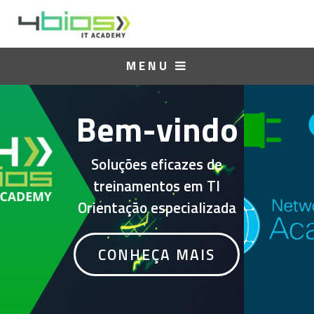
MENU
Bem-vindo
Soluções eficazes de
treinamentos em TI
Orientação especializada
CURSOS
GRATUITOS
Essa é a sua chance de ingressar
na área de tecnologia
Clique, confira os eventos e
inscreva-se é #FREE
CONHEÇA MAIS