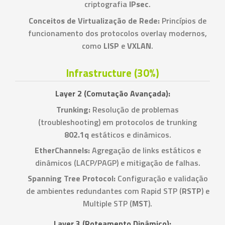
criptografia
IPsec
.
Conceitos de Virtualização de Rede:
Princípios de
funcionamento dos protocolos overlay modernos,
como
LISP
e
VXLAN
.
Infrastructure (30%)
Layer 2 (Comutação Avançada):
Trunking:
Resolução de problemas
(troubleshooting) em protocolos de trunking
802.1q
estáticos e dinâmicos.
EtherChannels:
Agregação de links estáticos e
dinâmicos (LACP/PAGP) e mitigação de falhas.
Spanning Tree Protocol:
Configuração e validação
de ambientes redundantes com Rapid STP (
RSTP
) e
Multiple STP (
MST
).
Layer 3 (Roteamento Dinâmico):