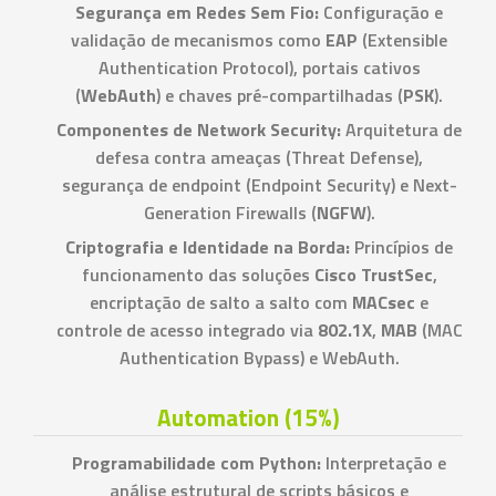
Segurança em Redes Sem Fio:
Configuração e
validação de mecanismos como
EAP
(Extensible
Authentication Protocol), portais cativos
(
WebAuth
) e chaves pré-compartilhadas (
PSK
).
Componentes de Network Security:
Arquitetura de
defesa contra ameaças (Threat Defense),
segurança de endpoint (Endpoint Security) e Next-
Generation Firewalls (
NGFW
).
Criptografia e Identidade na Borda:
Princípios de
funcionamento das soluções
Cisco TrustSec
,
encriptação de salto a salto com
MACsec
e
controle de acesso integrado via
802.1X
,
MAB
(MAC
Authentication Bypass) e WebAuth.
Automation (15%)
Programabilidade com Python:
Interpretação e
análise estrutural de scripts básicos e