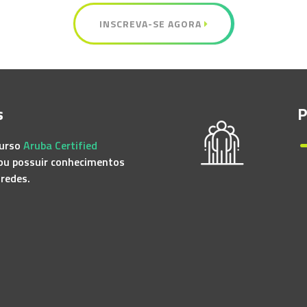
INSCREVA-SE AGORA
s
P
curso
Aruba Certified
 ou possuir conhecimentos
redes.