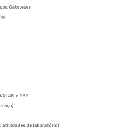
ruba Gateways
uba
m VXLAN e GBP
rviço)
atividades de laboratório)