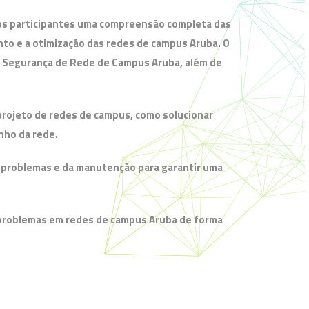
aos participantes uma compreensão completa das
nto e a otimização das redes de campus Aruba. O
a Segurança de Rede de Campus Aruba, além de
 projeto de redes de campus, como solucionar
nho da rede.
e problemas e da manutenção para garantir uma
ar problemas em redes de campus Aruba de forma