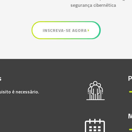
segurança cibernética
INSCREVA-SE AGORA
s
P
sito é necessário.
M