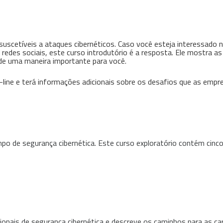
uscetíveis a ataques cibernéticos. Caso você esteja interessado
 redes sociais, este curso introdutório é a resposta. Ele mostra a
de uma maneira importante para você.
-line e terá informações adicionais sobre os desafios que as empr
mpo de segurança cibernética. Este curso exploratório contém cinc
nais de segurança cibernética e descreve os caminhos para as carr