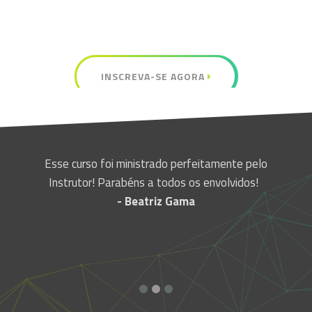
INSCREVA-SE AGORA
,
Esse curso foi ministrado perfeitamente pelo
Ó
ro
Instrutor! Parabéns a todos os envolvidos!
ês
- Beatriz Gama
o