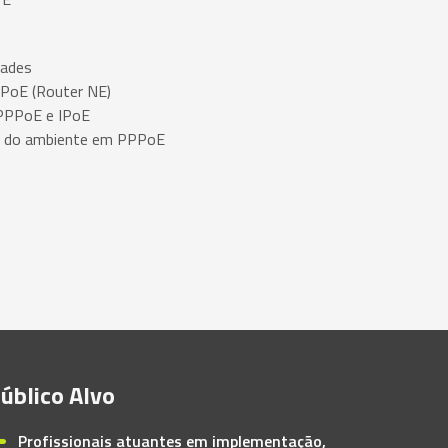
dades
PoE (Router NE)
 PPPoE e IPoE
 do ambiente em PPPoE
úblico Alvo
Profissionais atuantes em implementação,