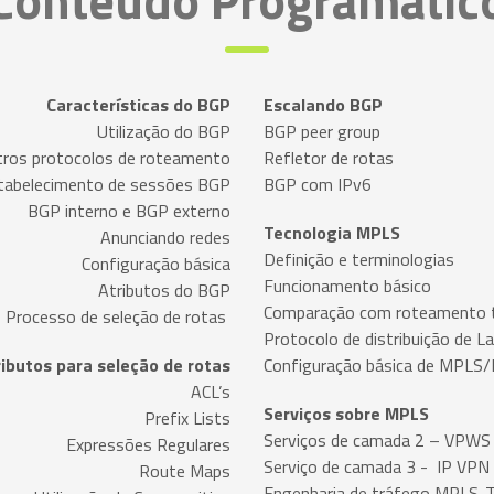
Conteúdo Programátic
Características do BGP
Escalando BGP
Utilização do BGP
BGP peer group
ros protocolos de roteamento
Refletor de rotas
tabelecimento de sessões BGP
BGP com IPv6
BGP interno e BGP externo
Tecnologia MPLS
Anunciando redes
Definição e terminologias
Configuração básica
Funcionamento básico
Atributos do BGP
Comparação com roteamento tr
Processo de seleção de rotas
Protocolo de distribuição de L
ibutos para seleção de rotas
Configuração básica de MPLS
ACL’s
Serviços sobre MPLS
Prefix Lists
Serviços de camada 2 – VPWS
Expressões Regulares
Serviço de camada 3 - IP VP
Route Maps
Engenharia de tráfego MPLS-