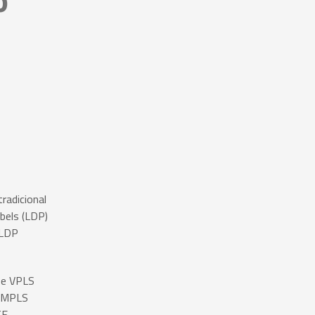
o
adicional
abels (LDP)
/LDP
 e VPLS
N MPLS
TE