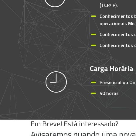
(TCP/IP).
Conhecimentos b
operacionais Mi
Conhecimentos d
Conhecimentos d
Carga Horária
Presencial ou Onl
40 horas
Em Breve! Está interessado?
Avisaremos quando uma nova t