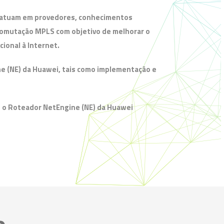
e atuam em provedores, conhecimentos
comutação MPLS com objetivo de melhorar o
ional à Internet.
e (NE) da Huawei, tais como implementação e
o o Roteador NetEngine (NE) da Huawei