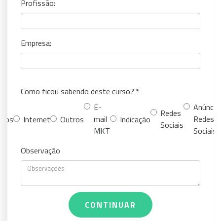
Profissão:
Empresa:
Como ficou sabendo deste curso?
E-
Anúncio
Redes
mail
Redes
igos
Internet
Outros
Indicação
Sociais
MKT
Sociais
Observação
CONTINUAR