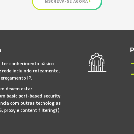
INSCREVA-SE AGORA
s
P
 ter conhecimento básico
 rede incluindo roteamento,
ereçamento IP.
ém devem estar
om basic port-based security
ência com outras tecnologias
, proxy e content filtering) )