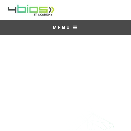
MENU
PL-600: Microsoft
Power Platform
Solution Architect
TREINAMENTO MICROSOFT
OFICIAL